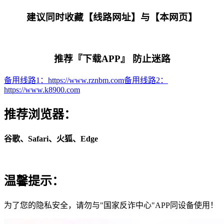
建议同时收藏【线路网址】与【本网页】
推荐『下载APP』 防止迷路
备用线路
1
：
https://www.rznbm.com
备用线路
2
：
https://www.k8900.com
推荐浏览器：
谷歌、Safari、火狐、Edge
温馨提示：
为了您的隐私安全，请勿与"国家反诈中心"APP同设备使用！