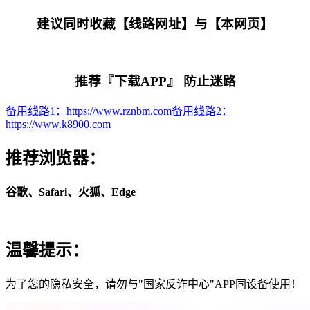
建议同时收藏【线路网址】与【本网页】
推荐『下载APP』 防止迷路
备用线路
1
：
https://www.rznbm.com
备用线路
2
：
https://www.k8900.com
推荐浏览器：
谷歌、Safari、火狐、Edge
温馨提示：
为了您的隐私安全，请勿与"国家反诈中心"APP同设备使用！