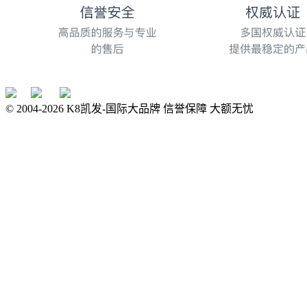
© 2004-
2026
K8凯发-国际大品牌 信誉保障 大额无忧