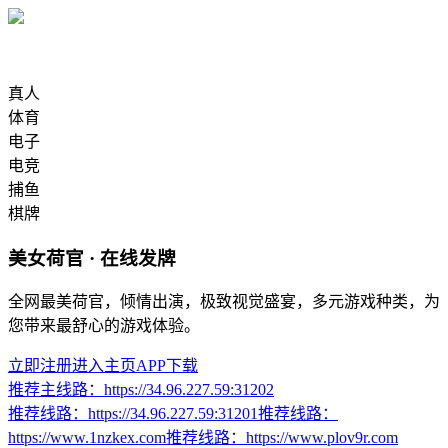
真人
体育
电子
电竞
捕鱼
棋牌
美女荷官 · 在线发牌
全网最美荷官，倾情出演，极致视觉盛宴，多元游戏种类，为
您带来最舒心的游戏体验。
立即注册
进入主页
APP下载
推荐主线路：
https://34.96.227.59:31202
推荐线路：
https://34.96.227.59:31201
推荐线路：
https://www.1nzkex.com
推荐线路：
https://www.plov9r.com