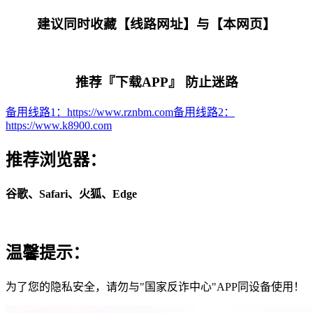
建议同时收藏【线路网址】与【本网页】
推荐『下载APP』 防止迷路
备用线路
1
：
https://www.rznbm.com
备用线路
2
：
https://www.k8900.com
推荐浏览器：
谷歌、Safari、火狐、Edge
温馨提示：
为了您的隐私安全，请勿与"国家反诈中心"APP同设备使用！