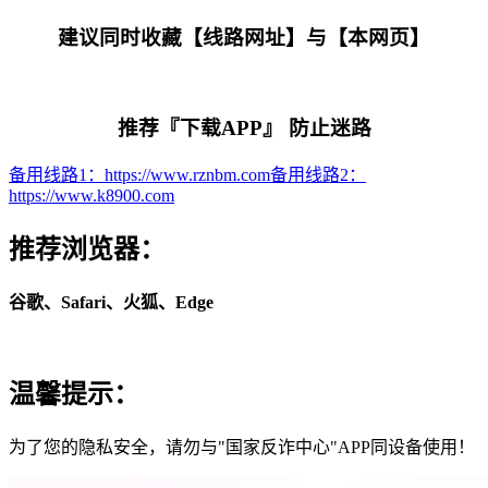
建议同时收藏【线路网址】与【本网页】
推荐『下载APP』 防止迷路
备用线路
1
：
https://www.rznbm.com
备用线路
2
：
https://www.k8900.com
推荐浏览器：
谷歌、Safari、火狐、Edge
温馨提示：
为了您的隐私安全，请勿与"国家反诈中心"APP同设备使用！