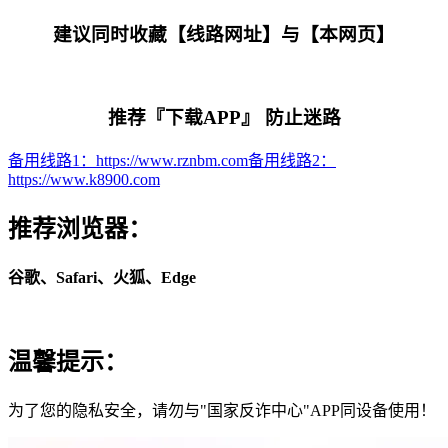
建议同时收藏【线路网址】与【本网页】
推荐『下载APP』 防止迷路
备用线路
1
：
https://www.rznbm.com
备用线路
2
：
https://www.k8900.com
推荐浏览器：
谷歌、Safari、火狐、Edge
温馨提示：
为了您的隐私安全，请勿与"国家反诈中心"APP同设备使用！