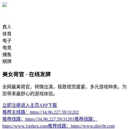
真人
体育
电子
电竞
捕鱼
棋牌
美女荷官 · 在线发牌
全网最美荷官，倾情出演，极致视觉盛宴，多元游戏种类，为
您带来最舒心的游戏体验。
立即注册
进入主页
APP下载
推荐主线路：
https://34.96.227.59:31202
推荐线路：
https://34.96.227.59:31201
推荐线路：
https://www.1nzkex.com
推荐线路：
https://www.plov9r.com