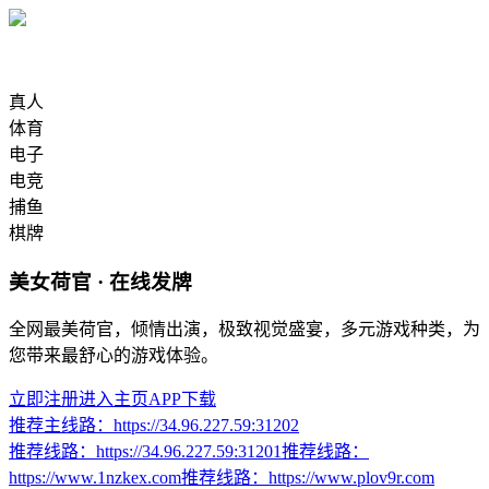
真人
体育
电子
电竞
捕鱼
棋牌
美女荷官 · 在线发牌
全网最美荷官，倾情出演，极致视觉盛宴，多元游戏种类，为
您带来最舒心的游戏体验。
立即注册
进入主页
APP下载
推荐主线路：
https://34.96.227.59:31202
推荐线路：
https://34.96.227.59:31201
推荐线路：
https://www.1nzkex.com
推荐线路：
https://www.plov9r.com