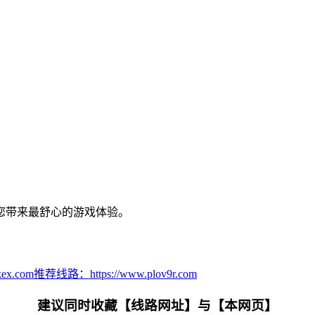
您带来最舒心的游戏体验。
kex.com
推荐线路：
https://www.plov9r.com
建议同时收藏【线路网址】与【本网页】