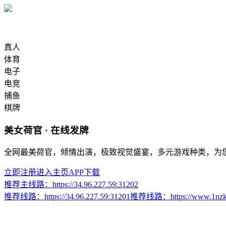
真人
体育
电子
电竞
捕鱼
棋牌
美女荷官 · 在线发牌
全网最美荷官，倾情出演，极致视觉盛宴，多元游戏种类，为
立即注册
进入主页
APP下载
推荐主线路：
https://34.96.227.59:31202
推荐线路：
https://34.96.227.59:31201
推荐线路：
https://www.1nz