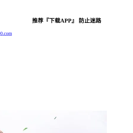
推荐『下载APP』 防止迷路
00.com