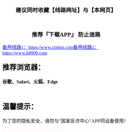
建议同时收藏【线路网址】与【本网页】
推荐『下载APP』 防止迷路
备用线路
1
：
https://www.rznbm.com
备用线路
2
：
https://www.k8900.com
推荐浏览器：
谷歌、Safari、火狐、Edge
温馨提示：
为了您的隐私安全，请勿与"国家反诈中心"APP同设备使用！