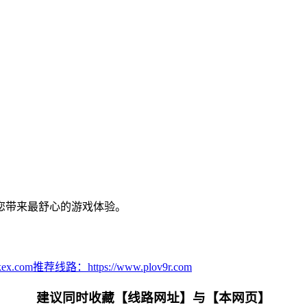
您带来最舒心的游戏体验。
kex.com
推荐线路：
https://www.plov9r.com
建议同时收藏【线路网址】与【本网页】