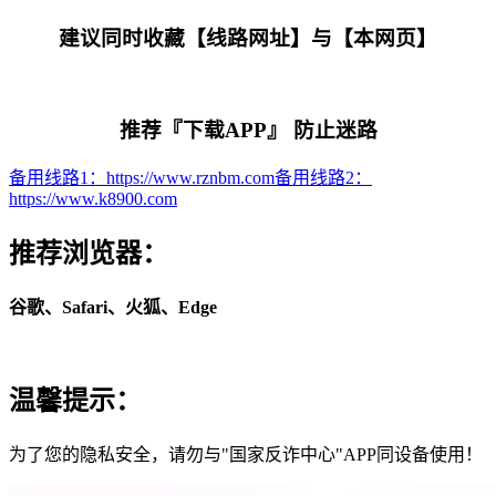
建议同时收藏【线路网址】与【本网页】
推荐『下载APP』 防止迷路
备用线路
1
：
https://www.rznbm.com
备用线路
2
：
https://www.k8900.com
推荐浏览器：
谷歌、Safari、火狐、Edge
温馨提示：
为了您的隐私安全，请勿与"国家反诈中心"APP同设备使用！