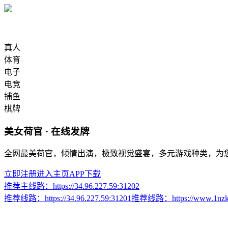
真人
体育
电子
电竞
捕鱼
棋牌
美女荷官 · 在线发牌
全网最美荷官，倾情出演，极致视觉盛宴，多元游戏种类，为
立即注册
进入主页
APP下载
推荐主线路：
https://34.96.227.59:31202
推荐线路：
https://34.96.227.59:31201
推荐线路：
https://www.1nz