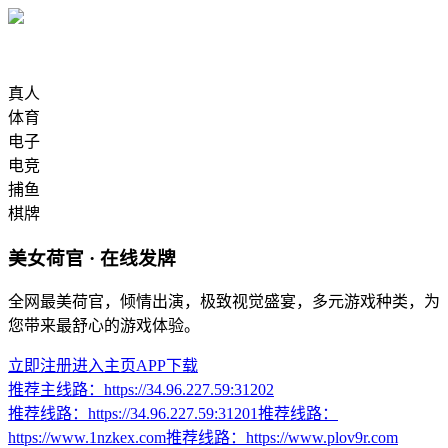
真人
体育
电子
电竞
捕鱼
棋牌
美女荷官 · 在线发牌
全网最美荷官，倾情出演，极致视觉盛宴，多元游戏种类，为
您带来最舒心的游戏体验。
立即注册
进入主页
APP下载
推荐主线路：
https://34.96.227.59:31202
推荐线路：
https://34.96.227.59:31201
推荐线路：
https://www.1nzkex.com
推荐线路：
https://www.plov9r.com