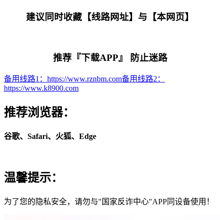
建议同时收藏【线路网址】与【本网页】
推荐『下载APP』 防止迷路
备用线路
1
：
https://www.rznbm.com
备用线路
2
：
https://www.k8900.com
推荐浏览器：
谷歌、Safari、火狐、Edge
温馨提示：
为了您的隐私安全，请勿与"国家反诈中心"APP同设备使用！