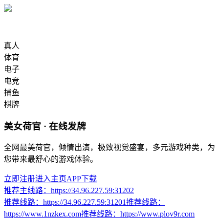
真人
体育
电子
电竞
捕鱼
棋牌
美女荷官 · 在线发牌
全网最美荷官，倾情出演，极致视觉盛宴，多元游戏种类，为
您带来最舒心的游戏体验。
立即注册
进入主页
APP下载
推荐主线路：
https://34.96.227.59:31202
推荐线路：
https://34.96.227.59:31201
推荐线路：
https://www.1nzkex.com
推荐线路：
https://www.plov9r.com