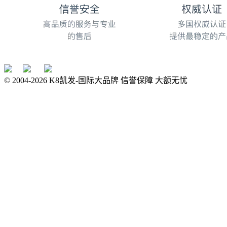
© 2004-
2026
K8凯发-国际大品牌 信誉保障 大额无忧