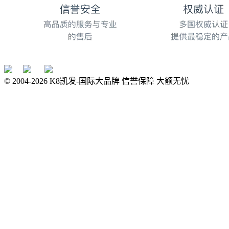
© 2004-
2026
K8凯发-国际大品牌 信誉保障 大额无忧