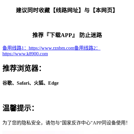
建议同时收藏【线路网址】与【本网页】
推荐『下载APP』 防止迷路
备用线路
1
：
https://www.rznbm.com
备用线路
2
：
https://www.k8900.com
推荐浏览器：
谷歌、Safari、火狐、Edge
温馨提示：
为了您的隐私安全，请勿与"国家反诈中心"APP同设备使用！