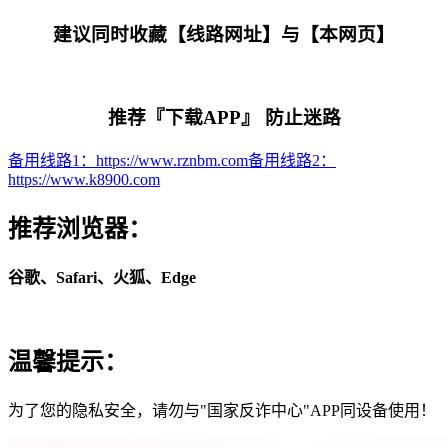
建议同时收藏【线路网址】与【本网页】
推荐『下载APP』 防止迷路
备用线路
1
：
https://www.rznbm.com
备用线路
2
：
https://www.k8900.com
推荐浏览器：
谷歌、Safari、火狐、Edge
温馨提示：
为了您的隐私安全，请勿与"国家反诈中心"APP同设备使用！