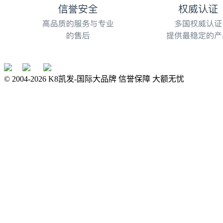
© 2004-
2026
K8凯发-国际大品牌 信誉保障 大额无忧