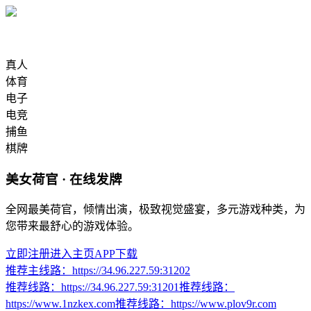
真人
体育
电子
电竞
捕鱼
棋牌
美女荷官 · 在线发牌
全网最美荷官，倾情出演，极致视觉盛宴，多元游戏种类，为
您带来最舒心的游戏体验。
立即注册
进入主页
APP下载
推荐主线路：
https://34.96.227.59:31202
推荐线路：
https://34.96.227.59:31201
推荐线路：
https://www.1nzkex.com
推荐线路：
https://www.plov9r.com