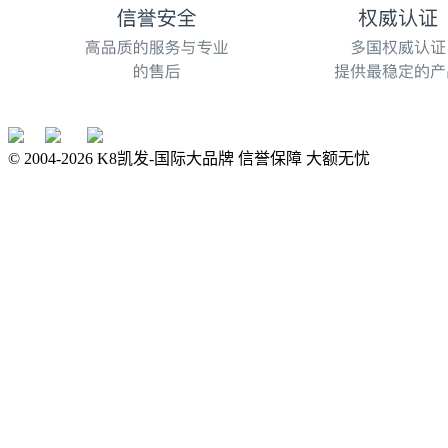
© 2004-
2026
K8凯发-国际大品牌 信誉保障 大额无忧